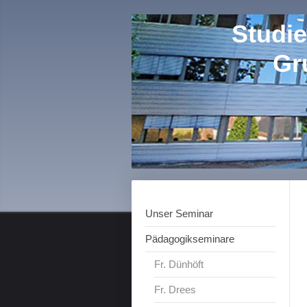
Studie
Gr
Unser Seminar
Pädagogikseminare
Fr. Dünhöft
Fr. Drees