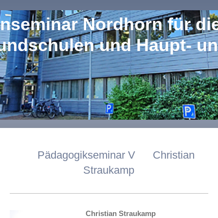
nseminar Nordhorn für di
undschulen und Haupt- un
Pädagogikseminar V Christian
Straukamp
Christian Straukamp