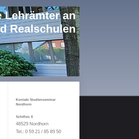
e Lehrämter an
d Realschulen
Kontakt Studienseminar
Nordhorn
Schilfstr. 6
48529 Nordhorn
Tel.: 0 59 21 / 85 89 50