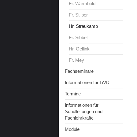
Fr. Warmbold
Fr. Stilber
Hr. Straukamp
Fr. Sibbel
Hr. Gellink
Fr. Mey
Fachseminare
Informationen für LiVD
Termine
Informationen für
Schulleitungen und
Fachlehrkräfte
Module