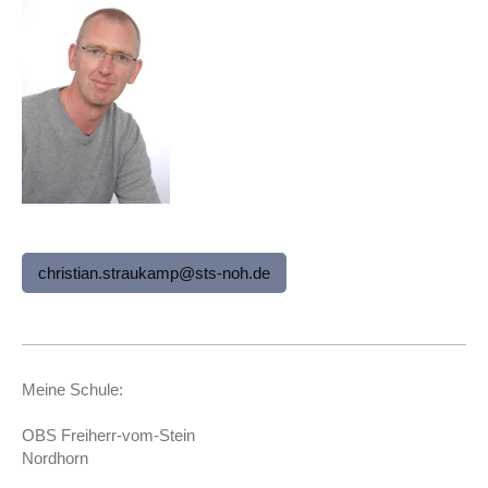
christian.straukamp@sts-noh.de
Meine Schule:
OBS Freiherr-vom-Stein
Nordhorn