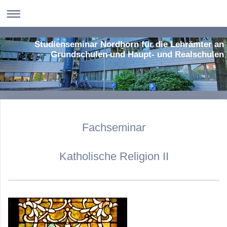
Studienseminar Nordhorn für die Lehrämter an
Grundschulen und Haupt- und Realschulen
Fachseminar
Katholische Religion II