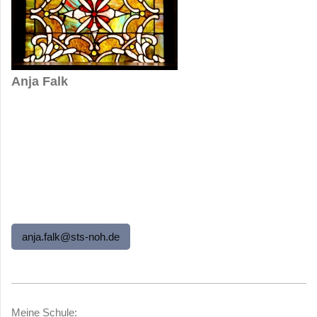
Anja Falk
anja.falk@sts-noh.de
Meine Schule: