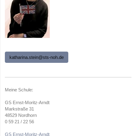
katharina.stein@sts-noh.de
Meine Schule:
GS Ernst-Moritz-Arndt
Markstraße 31
48529 Nordhorn
0 59 21 / 22 56
GS Ernst-Moritz-Arndt