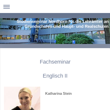
Studienseminar Nordhorn für die Lehrämter an
Grundschulen und Haupt- und Realschulen
Fachseminar
Englisch II
Katharina Stein