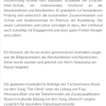
Einstimmung richtete Herr Haustein, Schulleiter der Erna-de-
Vries-Schule, ein motivierendes Grußwort an die
Absolventinnen und Absolventen. Er gratulierte zur bestandenen
Prüfung und unterstrich die konstruktive Zusammenarbeit von
Schule und Studienseminar im Rahmen der Ausbildung. Die
neuen Lehrerinnen und Lehrer ermutigte er dazu, den Lehrberuf
auch zukünftig mit Engagement und einer guten Portion Neugier
auszuüben.
Ein Moment, der für ein erstes gemeinsames Innehalten sorgte,
war die Bildpräsentation der Absolventinnen und Absolventen.
Diese wurde spontan und gekonnt von Herrn Straukamp am
Klavier begleitet.
Die geplanten musikalische Beiträge des Fachseminars Musik
mit dem Song
"The Climb"
unter der Leitung von Frau
Hirosawa-Blum und der Teilnehmenden der Zusatzqualifikation
Musisch-kulturelle Bildung mit dem Song „Mensch“ sorgten
zusätzlich für besondere Gänsehautmomente.