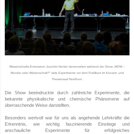
Wissenschafts-Entertainer Joachim Hecker demonstriert während der Show „WOW –
Wunder oder Wissenschaft?“ viele Experimente vor dem Publikum im Konzert- und
Theatersaal Nordhorn.
Die Show beeindruckte durch zahlreiche Experimente, die
bekannte physikalische und chemische Phänomene auf
überraschende Weise darstellten.
Besonders wertvoll war für uns als angehende Lehrkräfte die
Erkenntnis, wie wichtig faszinierende Einstiege und
anschauliche Experimente für erfolgreiches