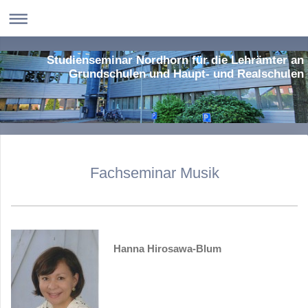
Studienseminar Nordhorn für die Lehrämter an
Grundschulen und Haupt- und Realschulen
Fachseminar Musik
Hanna Hirosawa-Blum