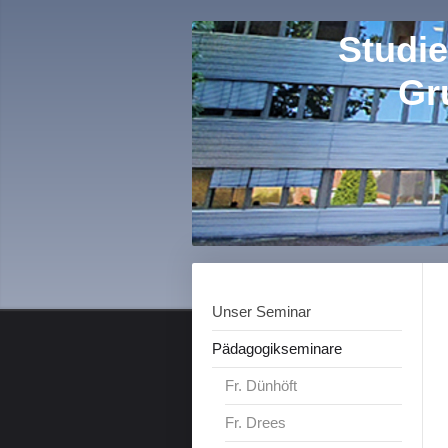
Studie
Gr
Unser Seminar
Pädagogikseminare
Fr. Dünhöft
Fr. Drees