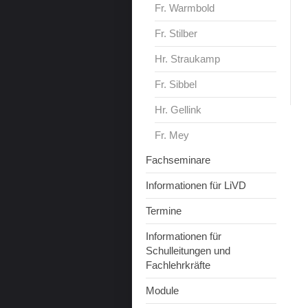
Fr. Warmbold
Fr. Stilber
Hr. Straukamp
Fr. Sibbel
Hr. Gellink
Fr. Mey
Fachseminare
Informationen für LiVD
Termine
Informationen für
Schulleitungen und
Fachlehrkräfte
Module