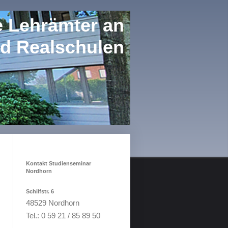
e Lehrämter an
d Realschulen
Kontakt Studienseminar
Nordhorn
Schilfstr. 6
48529 Nordhorn
Tel.: 0 59 21 / 85 89 50