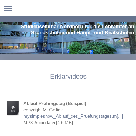
Studienseminar Nordhorn für die Lehrämter an
Grundschulen und Haupt- und Realschulen
Erklärvideos
Ablauf Prüfungstag (Beispiel)
copyright M. Gellink
mysimpleshow_Ablauf_des_Pruefungstages.m[...]
MP3-Audiodatei [4.6 MB]